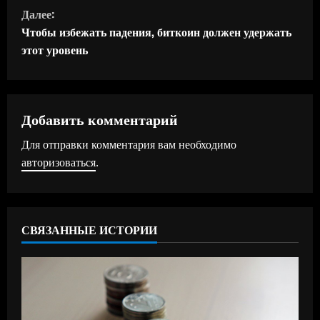
о
Далее:
д
Чтобы избежать падения, биткоин должен удержать
этот уровень
о
л
ж
Добавить комментарий
Для отправки комментария вам необходимо
и
авторизоваться
.
т
ь
СВЯЗАННЫЕ ИСТОРИИ
ч
т
е