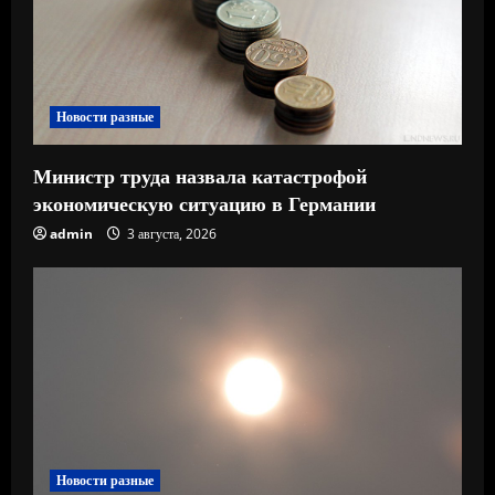
н
и
е
Новости разные
Министр труда назвала катастрофой
экономическую ситуацию в Германии
admin
3 августа, 2026
Новости разные