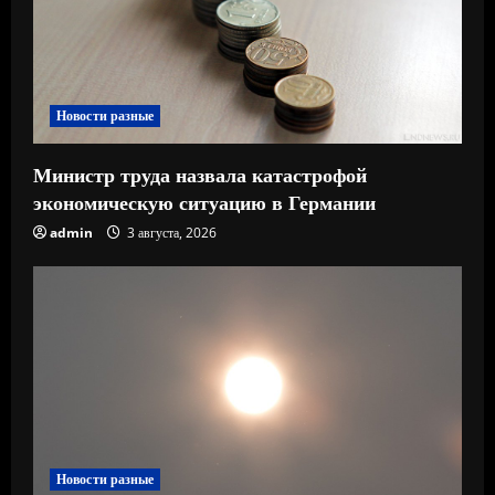
н
и
е
Новости разные
Министр труда назвала катастрофой
экономическую ситуацию в Германии
admin
3 августа, 2026
Новости разные