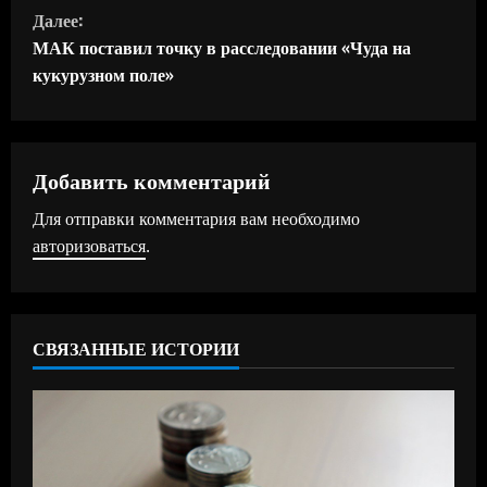
о
Далее:
д
МАК поставил точку в расследовании «Чуда на
кукурузном поле»
о
л
ж
Добавить комментарий
Для отправки комментария вам необходимо
и
авторизоваться
.
т
ь
СВЯЗАННЫЕ ИСТОРИИ
ч
т
е