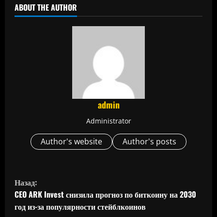
ABOUT THE AUTHOR
admin
Administrator
Author's website
Author's posts
П
Назад:
р
CEO ARK Invest снизила прогноз по биткоину на 2030
год из-за популярности стейблкоинов