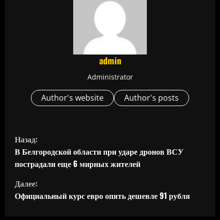
admin
Administrator
Author's website
Author's posts
П
Назад:
р
В Белгородской области при ударе дронов ВСУ
пострадали еще 6 мирных жителей
о
Далее:
д
Официальный курс евро опять дешевле 91 рубля
о