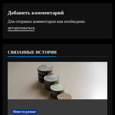
л
Добавить комментарий
ж
Для отправки комментария вам необходимо
авторизоваться
.
и
т
ь
СВЯЗАННЫЕ ИСТОРИИ
ч
т
е
н
и
Новости разные