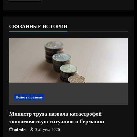
т
ь
СВЯЗАННЫЕ ИСТОРИИ
ч
т
е
н
и
е
Новости разные
Министр труда назвала катастрофой
экономическую ситуацию в Германии
admin
3 августа, 2026