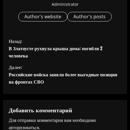
Administrator
Author's website
Author's posts
П
Назад:
р
В Златоусте рухнула крыша дома: погибли 2
человека
о
Далее:
д
Российские войска заняли более выгодные позиции
на фронтах СВО
о
л
ж
Добавить комментарий
Для отправки комментария вам необходимо
и
авторизоваться
.