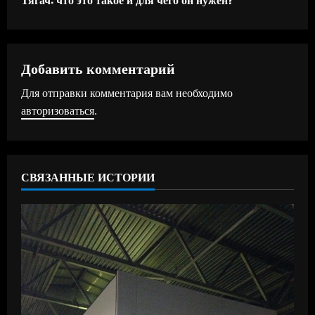
д
о
л
Добавить комментарий
ж
Для отправки комментария вам необходимо
авторизоваться
.
и
т
ь
СВЯЗАННЫЕ ИСТОРИИ
ч
т
е
н