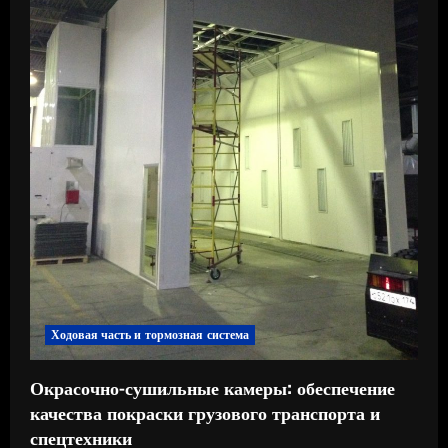
и
е
Ходовая часть и тормозная система
Окрасочно-сушильные камеры: обеспечение
качества покраски грузового транспорта и
спецтехники