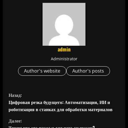
admin
Administrator
Author's website
Author's posts
П
Назад:
р
Цифровая резка будущего: Автоматизация, ИИ и
роботизация в станках для обработки материалов
о
Далее:
Тягач: что это такое и для чего он нужен?