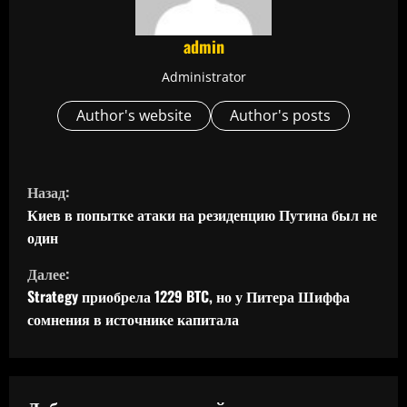
admin
Administrator
Author's website
Author's posts
П
Назад:
р
Киев в попытке атаки на резиденцию Путина был не
один
о
Далее:
д
Strategy приобрела 1229 BTC, но у Питера Шиффа
сомнения в источнике капитала
о
л
Добавить комментарий