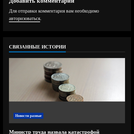
ж
Для отправки комментария вам необходимо
и
авторизоваться
.
т
ь
СВЯЗАННЫЕ ИСТОРИИ
ч
т
е
н
и
е
Новости разные
Министр труда назвала катастрофой