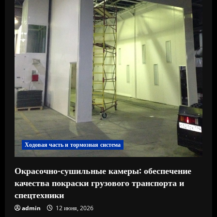
е
н
и
е
Ходовая часть и тормозная система
Окрасочно-сушильные камеры: обеспечение
качества покраски грузового транспорта и
спецтехники
admin
12 июня, 2026