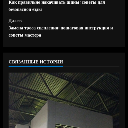
р
Как правильно накачивать шины: советы для
безопасной езды
о
Далее:
д
Замена троса сцепления: пошаговая инструкция и
советы мастера
о
л
ж
СВЯЗАННЫЕ ИСТОРИИ
и
т
ь
ч
т