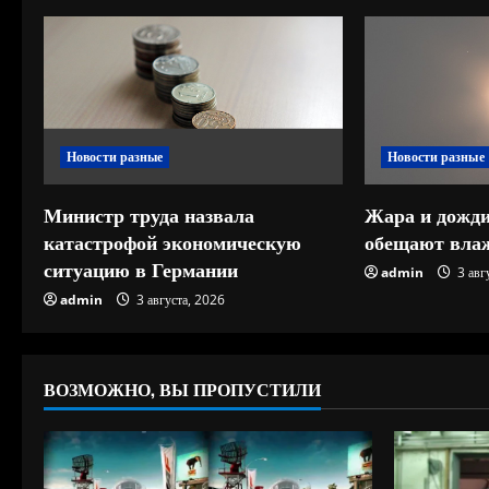
т
ь
ч
Новости разные
Новости разные
т
е
Министр труда назвала
Жара и дожди
катастрофой экономическую
обещают влаж
н
ситуацию в Германии
admin
3 авг
и
admin
3 августа, 2026
е
ВОЗМОЖНО, ВЫ ПРОПУСТИЛИ