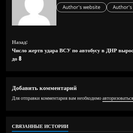
Author's website
Author's
П
Назад:
Число жертв удара ВСУ по автобусу в ДНР выро
р
до 8
о
д
Добавить комментарий
о
Для отправки комментария вам необходимо
авторизоватьс
л
ж
СВЯЗАННЫЕ ИСТОРИИ
и