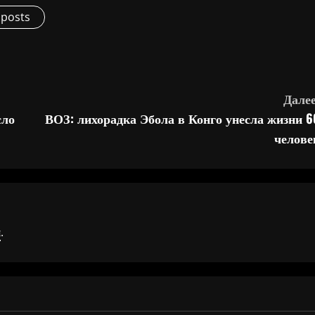
 posts
Далее
сло
ВОЗ: лихорадка Эбола в Конго унесла жизни 6
челове
я
.