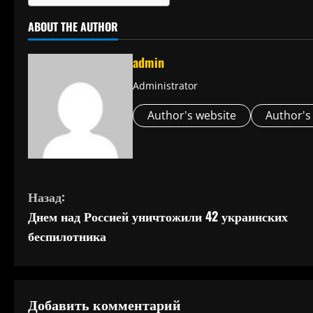
ABOUT THE AUTHOR
admin
Administrator
Author's website
Author's
П
Назад:
Днем над Россией уничтожили 42 украинских
р
беспилотника
о
д
Добавить комментарий