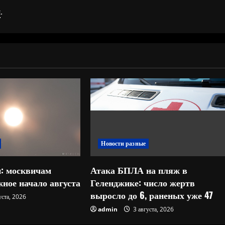
я
.
Новости разные
: москвичам
Атака БПЛА на пляж в
ное начало августа
Геленджике: число жертв
выросло до 6, раненых уже 47
уста, 2026
admin
3 августа, 2026