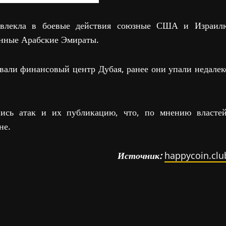
овлекла в боевые действия союзные США и Израил
ённые Арабские Эмираты.
овали финансовый центр Дубая, ранее они упали недалек
пись атак и их публикацию, что, по мнению властей
не.
Источник:
happycoin.clu