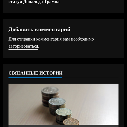
статуи Дональда Трампа
о
л
ж
Добавить комментарий
Для отправки комментария вам необходимо
и
авторизоваться
.
т
ь
СВЯЗАННЫЕ ИСТОРИИ
ч
т
е
н
и