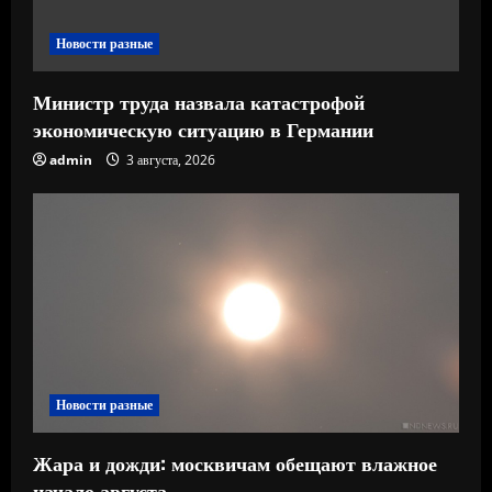
е
Новости разные
Министр труда назвала катастрофой
экономическую ситуацию в Германии
admin
3 августа, 2026
Новости разные
Жара и дожди: москвичам обещают влажное
начало августа