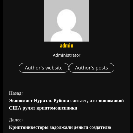
admin
Administrator
Author's website
Author's posts
П
Назад:
р
Экономист Нуриэль Рубини считает, что экономикой
США рулят криптомошенники
о
Далее:
д
Криптоинвесторы задолжали деньги создателю