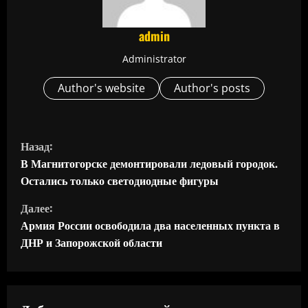
admin
Administrator
Author's website
Author's posts
П
Назад:
р
В Магнитогорске демонтировали ледовый городок.
Остались только светодиодные фигуры
о
Далее:
д
Армия России освободила два населенных пункта в
ДНР и Запорожской области
о
л