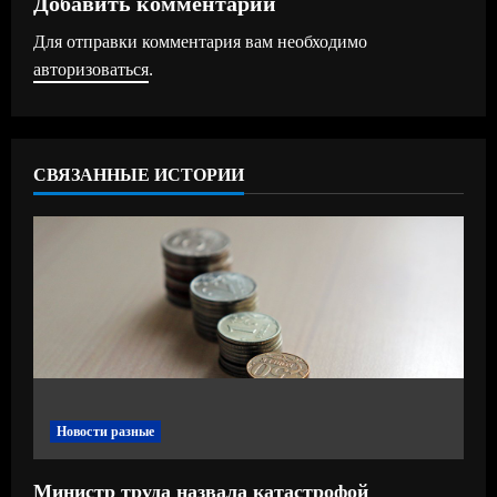
ж
Добавить комментарий
Для отправки комментария вам необходимо
и
авторизоваться
.
т
ь
СВЯЗАННЫЕ ИСТОРИИ
ч
т
е
н
и
е
Новости разные
Министр труда назвала катастрофой