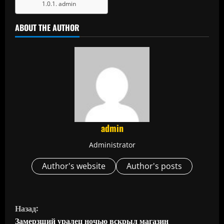
admin
ABOUT THE AUTHOR
admin
Administrator
Author's website
Author's posts
П
Назад:
Замерзший уралец ночью вскрыл магазин