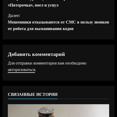
р
«Пятерочка», поел и уснул
о
Далее:
д
Мошенники отказываются от СМС в пользу звонков
от робота для выманивания кодов
о
л
ж
Добавить комментарий
Для отправки комментария вам необходимо
и
авторизоваться
.
т
ь
СВЯЗАННЫЕ ИСТОРИИ
ч
т