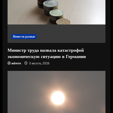
е
н
и
е
Новости разные
Министр труда назвала катастрофой
экономическую ситуацию в Германии
admin
3 августа, 2026