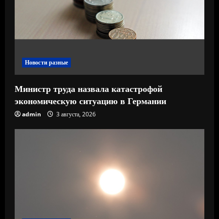
н
и
е
Новости разные
Министр труда назвала катастрофой
экономическую ситуацию в Германии
admin
3 августа, 2026