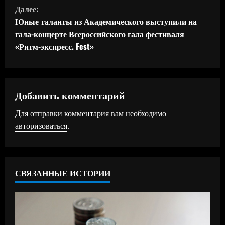
о
Далее:
д
Юные таланты из Академического выступили на
гала-концерте Всероссийского гала фестиваля
о
«Ритм-экспресс. Fest»
л
ж
Добавить комментарий
и
Для отправки комментария вам необходимо
т
авторизоваться
.
ь
ч
СВЯЗАННЫЕ ИСТОРИИ
т
е