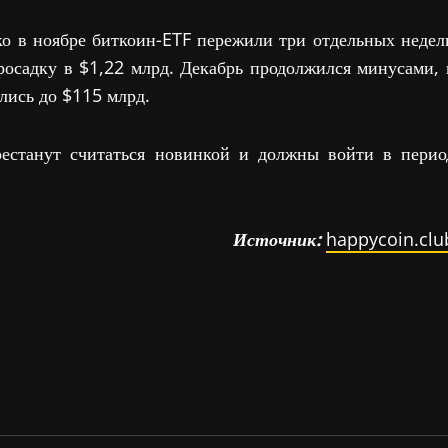
ко в ноябре биткоин-ETF пережили три отдельных недел
росадку в $1,22 млрд. Декабрь продолжился минусами, 
ились до $115 млрд.
рестанут считаться новинкой и должны войти в перио
Источник:
happycoin.clu