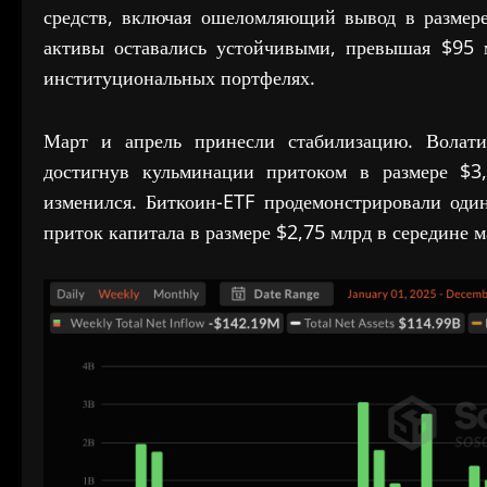
средств, включая ошеломляющий вывод в размере
активы оставались устойчивыми, превышая $95 м
институциональных портфелях.
Март и апрель принесли стабилизацию. Волатил
достигнув кульминации притоком в размере $3
изменился. Биткоин-ETF продемонстрировали один
приток капитала в размере $2,75 млрд в середине м