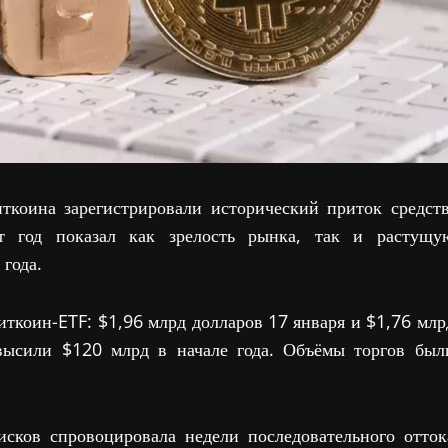
ткоина зарегистрировали исторический приток средств
т год показал как зрелость рынка, так и растущу
года.
биткоин-ETF: $1,96 млрд долларов 17 января и $1,76 млр
евысили $120 млрд в начале года. Объёмы торгов был
сков спровоцировала недели последовательного отток