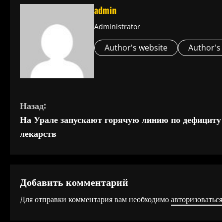
admin
Administrator
Author's website
Author's
П
Назад:
На Урале запускают горячую линию по дефициту
р
лекарств
о
д
Добавить комментарий
о
Для отправки комментария вам необходимо
авторизоватьс
л