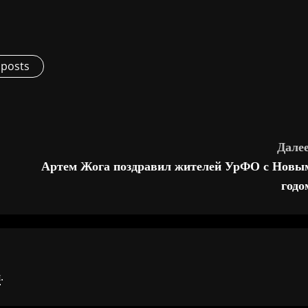
 posts
Далее
Артем Жога поздравил жителей УрФО с Новы
годо
я
.