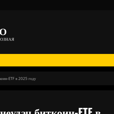
ТО
МОЗНАЯ
коин-ETF в 2025 году
неудач биткоин-ETF в