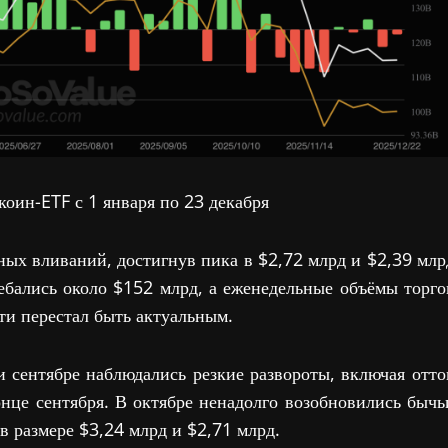
оин-ETF с 1 января по 23 декабря
ых вливаний, достигнув пика в $2,72 млрд и $2,39 млр
ебались около $152 млрд, а еженедельные объёмы торго
и перестал быть актуальным.
и сентябре наблюдались резкие развороты, включая отто
онце сентября. В октябре ненадолго возобновились бычь
в размере $3,24 млрд и $2,71 млрд.