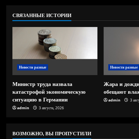
ж
СВЯЗАННЫЕ ИСТОРИИ
и
т
ь
ч
Новости разные
Новости разные
т
е
Министр труда назвала
Жара и дожди
катастрофой экономическую
обещают влаж
н
ситуацию в Германии
admin
3 авг
и
admin
3 августа, 2026
е
ВОЗМОЖНО, ВЫ ПРОПУСТИЛИ