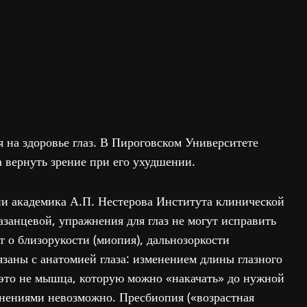
 на здоровье глаз. В Пироговском Университете
 вернуть зрение при его ухудшении.
и академика А.П. Нестерова Института клинической
анцевой, упражнения для глаз не могут исправить
 о близорукости (миопия), дальнозоркости
вязаны с анатомией глаза: изменением длины глазного
 это не мышца, которую можно «накачать» до нужной
нениями невозможно. Пресбиопия («возрастная