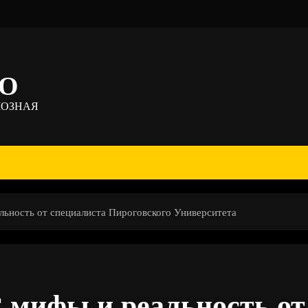
ТО
МОЗНАЯ
альность от специалиста Пироговского Университета
: мифы и реальность от