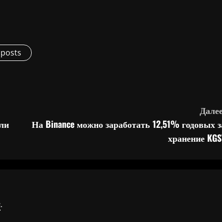
 posts
Далее
ли
На Binance можно заработать 12,51% годовых з
хранение KGS
я
.