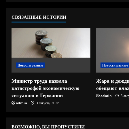
ж
СВЯЗАННЫЕ ИСТОРИИ
и
т
ь
ч
Новости разные
Новости разные
т
е
Министр труда назвала
Жара и дожди
катастрофой экономическую
обещают влаж
н
ситуацию в Германии
admin
3 авг
и
admin
3 августа, 2026
е
ВОЗМОЖНО, ВЫ ПРОПУСТИЛИ