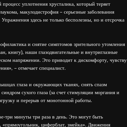
й процесс уплотнения хрусталика, который теряет
 глаукома, макулодистрофия – серьезные заболевания
 Упражнения здесь не только бесполезны, но и отсрочка
профилактика и снятие симптомов зрительного утомления
ран, книгу), наши глазодвигательные и внутриглазные
еском напряжении. Это приводит к дискомфорту, чувству
ения», – отмечает специалист.
ышцах глаза и окружающих тканях, снять спазм
синдром сухого глаза (за счет стимуляции моргания и
азгрузку и перерыв от монотонной работы.
ве-три минуты три раза в день. Это могут быть
, «прямоугольник, циферблат, змейка». Движения