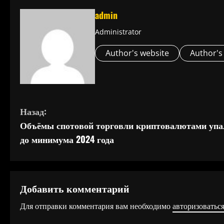
admin
Administrator
Author's website
Author's
П
Назад:
Объёмы спотовой торговли криптовалютами упа
р
до минимума 2024 года
о
д
Добавить комментарий
о
Для отправки комментария вам необходимо
авторизоватьс
л