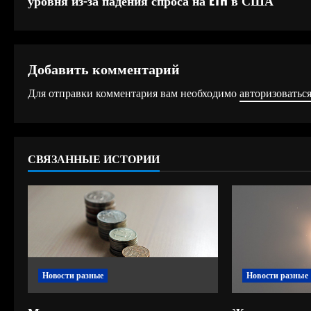
уровня из-за падения спроса на ETH в США
о
д
Добавить комментарий
о
Для отправки комментария вам необходимо
авторизоватьс
л
ж
СВЯЗАННЫЕ ИСТОРИИ
и
т
ь
ч
Новости разные
Новости разные
т