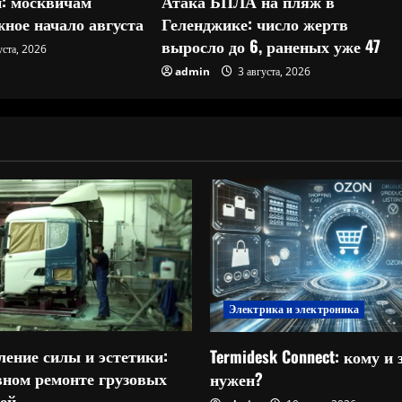
: москвичам
Атака БПЛА на пляж в
ное начало августа
Геленджике: число жертв
выросло до 6, раненых уже 47
уста, 2026
admin
3 августа, 2026
Электрика и электроника
ление силы и эстетики:
Termidesk Connect: кому и 
овном ремонте грузовых
нужен?
ей