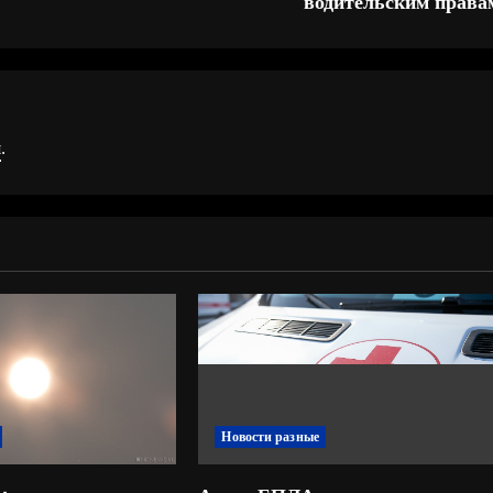
водительским права
я
.
Новости разные