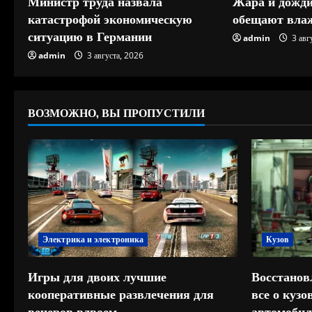
е
Министр труда назвала
Жара и дожди
катастрофой экономическую
обещают влаж
н
ситуацию в Германии
admin
3 авг
и
admin
3 августа, 2026
е
ВОЗМОЖНО, ВЫ ПРОПУСТИЛИ
Электрика и электроника
Кузов
Игры для двоих лучшие
Восстанов
кооперативные развлечения для
все о куз
вечеров вдвоем
автомобил