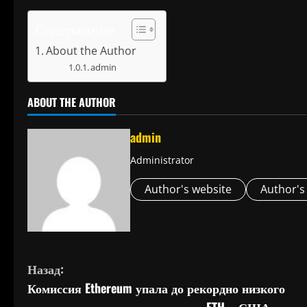
Содержание
About the Author
admin
ABOUT THE AUTHOR
admin
Administrator
Author's website
Author's
П
Назад:
Комиссия Ethereum упала до рекордно низкого
р