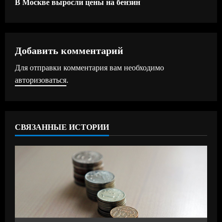
В Москве выросли цены на бензин
д
о
Добавить комментарий
л
Для отправки комментария вам необходимо
ж
авторизоваться
.
и
т
СВЯЗАННЫЕ ИСТОРИИ
ь
ч
т
е