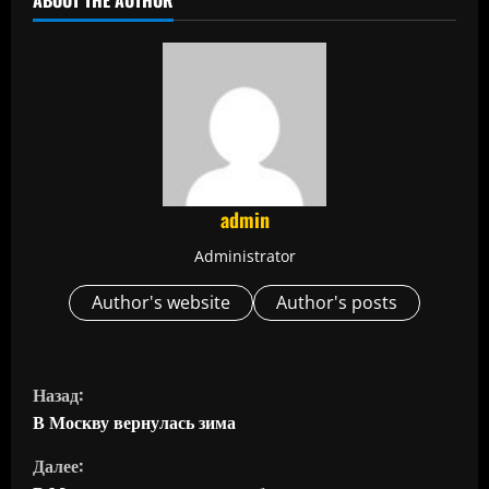
admin
Administrator
Author's website
Author's posts
П
Назад:
р
В Москву вернулась зима
Далее:
о