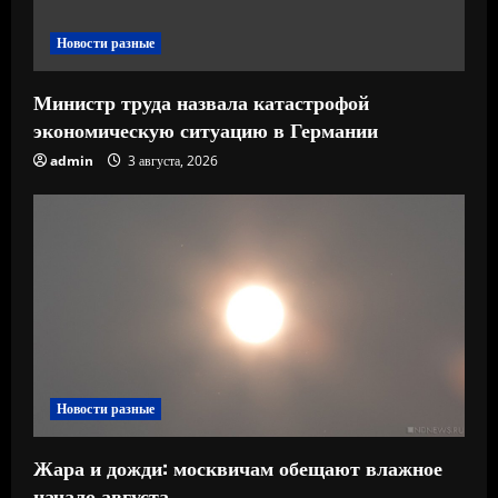
н
и
Новости разные
е
Министр труда назвала катастрофой
экономическую ситуацию в Германии
admin
3 августа, 2026
Новости разные
Жара и дожди: москвичам обещают влажное
начало августа