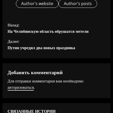
Author's website
Author's posts
П
Назад:
р
На Челябинскую область обрушатся метели
Далее:
о
Путин учредил два новых праздника
д
о
Добавить комментарий
л
Для отправки комментария вам необходимо
ж
авторизоваться
.
и
т
СВЯЗАННЫЕ ИСТОРИИ