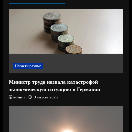
ь
ч
т
е
н
и
Новости разные
е
Министр труда назвала катастрофой
экономическую ситуацию в Германии
admin
3 августа, 2026