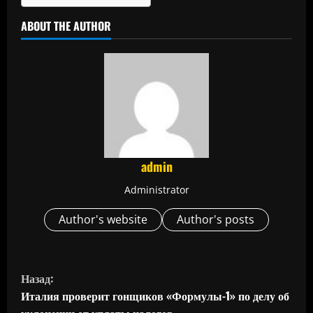
ABOUT THE AUTHOR
admin
Administrator
Author's website
Author's posts
П
Назад:
р
Италия проверит гонщиков «Формулы-1» по делу об