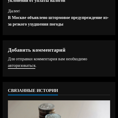
уклонении от уплаты налогов
о
Далее:
д
В Москве объявлено штормовое предупреждение из-
за резкого ухудшения погоды
о
л
ж
Добавить комментарий
Для отправки комментария вам необходимо
и
авторизоваться
.
т
ь
СВЯЗАННЫЕ ИСТОРИИ
ч
т
е