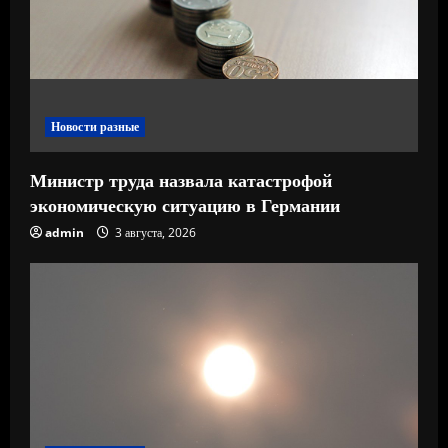
н
и
е
Новости разные
Министр труда назвала катастрофой
экономическую ситуацию в Германии
admin
3 августа, 2026