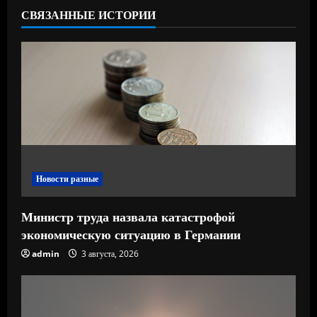
СВЯЗАННЫЕ ИСТОРИИ
ч
т
е
н
и
е
Новости разные
Министр труда назвала катастрофой
экономическую ситуацию в Германии
admin
3 августа, 2026