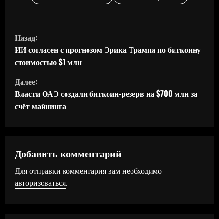
П
Назад:
р
ИИ согласен с прогнозом Эрика Трампа по биткоину
стоимостью $1 млн
о
Далее:
д
Власти ОАЭ создали биткоин-резерв на $700 млн за
счёт майнинга
о
л
ж
Добавить комментарий
Для отправки комментария вам необходимо
и
авторизоваться
.
т
ь