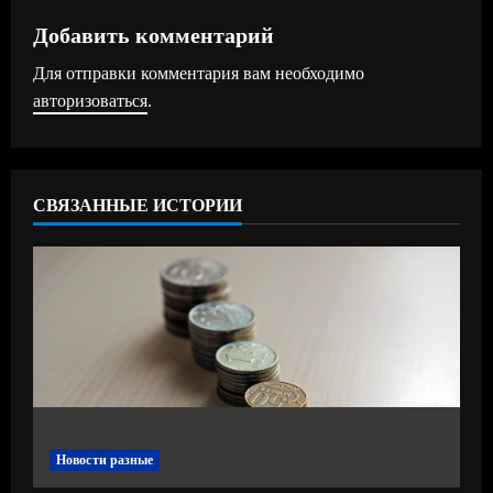
ж
Добавить комментарий
и
Для отправки комментария вам необходимо
т
авторизоваться
.
ь
ч
СВЯЗАННЫЕ ИСТОРИИ
т
е
н
и
е
Новости разные