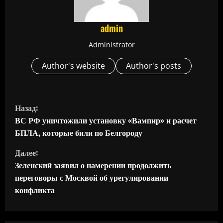
admin
Administrator
Author's website
Author's posts
П
Назад:
р
ВС РФ уничтожили установку «Вампир» и расчет
БПЛА, которые били по Белгороду
о
Далее:
д
Зеленский заявил о намерении продолжить
переговоры с Москвой об урегулировании
о
конфликта
л