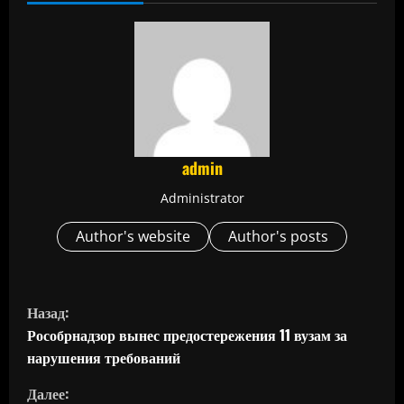
admin
Administrator
Author's website
Author's posts
П
Назад:
р
Рособрнадзор вынес предостережения 11 вузам за
нарушения требований
о
Далее: