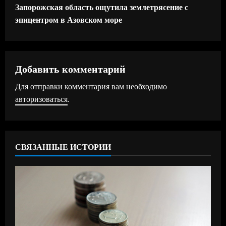
д
Запорожская область ощутила землетрясение с
эпицентром в Азовском море
о
л
ж
Добавить комментарий
Для отправки комментария вам необходимо
и
авторизоваться
.
т
ь
СВЯЗАННЫЕ ИСТОРИИ
ч
т
е
н