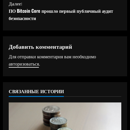
Далее:
д
ПО Bitcoin Core прошло первый публичный аудит
безопасности
о
л
ж
Добавить комментарий
Для отправки комментария вам необходимо
и
авторизоваться
.
т
ь
СВЯЗАННЫЕ ИСТОРИИ
ч
т
е