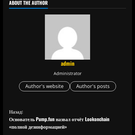
ABOUT THE AUTHOR
admin
Administrator
Author's website
Author's posts
П
Назад:
р
Основатель Pump.fun назвал отчёт Lookonchain
«полной дезинформацией»
о