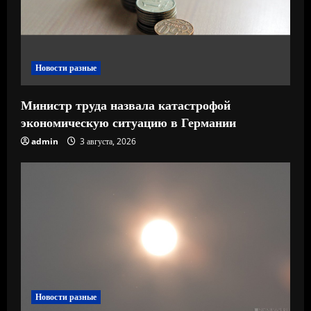
н
и
е
Новости разные
Министр труда назвала катастрофой
экономическую ситуацию в Германии
admin
3 августа, 2026
Новости разные