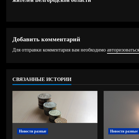
о
д
о
Добавить комментарий
л
Для отправки комментария вам необходимо
авторизоватьс
ж
и
СВЯЗАННЫЕ ИСТОРИИ
т
ь
ч
т
Новости разные
Новости разные