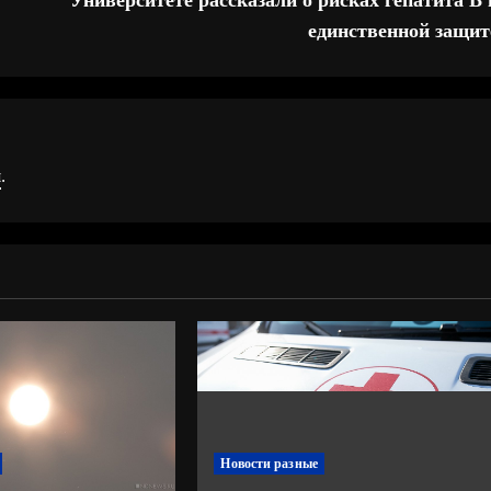
единственной защит
я
.
Новости разные