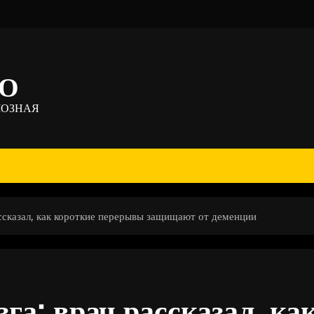
ТО
МОЗНАЯ
ассказал, как короткие перерывы защищают от деменции
га: врач рассказал, ка