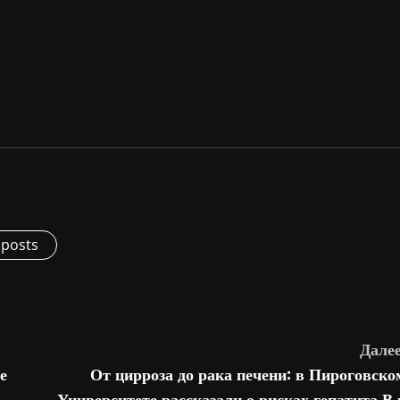
 posts
Далее
е
От цирроза до рака печени: в Пироговско
Университете рассказали о рисках гепатита В 