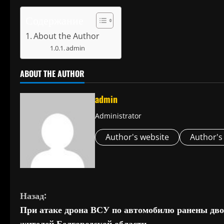
Содержание
About the Author
admin
ABOUT THE AUTHOR
admin
Administrator
Author's website
Author's
П
Назад:
При атаке дрона ВСУ по автомобилю ранены дво
р
жителей Белгородской области