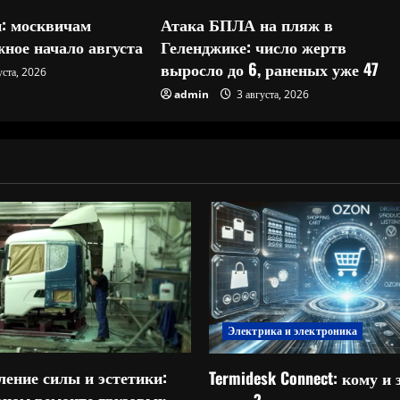
: москвичам
Атака БПЛА на пляж в
ное начало августа
Геленджике: число жертв
выросло до 6, раненых уже 47
уста, 2026
admin
3 августа, 2026
Электрика и электроника
ление силы и эстетики:
Termidesk Connect: кому и 
овном ремонте грузовых