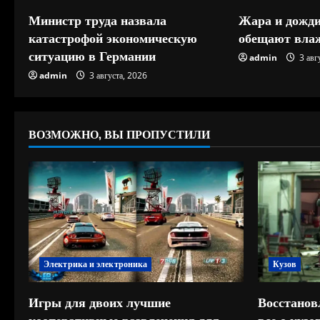
е
Министр труда назвала
Жара и дожди
н
катастрофой экономическую
обещают влаж
ситуацию в Германии
и
admin
3 авг
admin
3 августа, 2026
е
ВОЗМОЖНО, ВЫ ПРОПУСТИЛИ
Электрика и электроника
Кузов
Игры для двоих лучшие
Восстанов
кооперативные развлечения для
все о куз