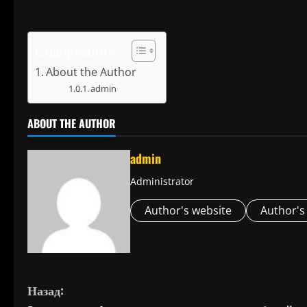
Содержание
About the Author
admin
ABOUT THE AUTHOR
admin
Administrator
Author's website
Author's
П
Назад: