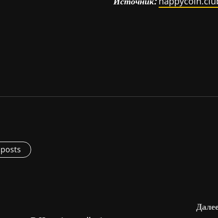
Источник:
happycoin.clu
 posts
Далее