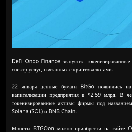
DeFi Ondo Finance выпустил токенизированные 
спектр услуг, связанных с криптовалютами.
22 января ценные бумаги BitGo появились на
капитализации предприятия в $2,59 млрд. В ч
токенизированные активы фирмы под название
Solana (SOL) и BNB Chain.
Монеты BTGOon можно приобрести на сайте On