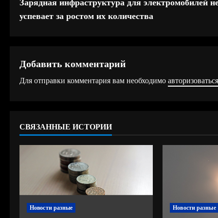
Зарядная инфраструктура для электромобилей н
р
успевает за ростом их количества
о
д
Добавить комментарий
о
Для отправки комментария вам необходимо
авторизоватьс
л
ж
СВЯЗАННЫЕ ИСТОРИИ
и
т
ь
ч
Новости разные
Новости разные
т