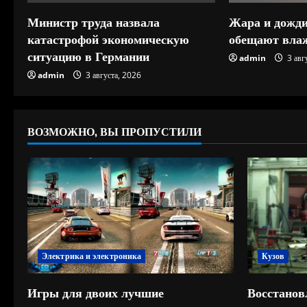
е
Министр труда назвала
Жара и дожди
катастрофой экономическую
обещают влаж
н
ситуацию в Германии
admin
3 авг
и
admin
3 августа, 2026
е
ВОЗМОЖНО, ВЫ ПРОПУСТИЛИ
Электрика и электроника
Кузов
Игры для двоих лучшие
Восстанов