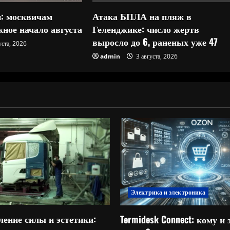
: москвичам
Атака БПЛА на пляж в
ное начало августа
Геленджике: число жертв
выросло до 6, раненых уже 47
уста, 2026
admin
3 августа, 2026
Электрика и электроника
ление силы и эстетики:
Termidesk Connect: кому и 