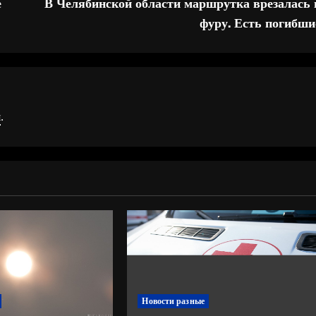
е
В Челябинской области маршрутка врезалась 
фуру. Есть погибши
я
.
Новости разные