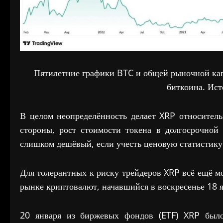
Пятилетние графики BTC и общей рыночной ка
биткоина. Ис
В целом неопределённость делает XRP относител
стороны, рост стоимости токена в долгосрочной 
слишком дешёвый, если учесть ценовую статистику
Для толерантных к риску трейдеров XRP всё ещё мо
рынке криптовалют, начавшийся в воскресенье 18 я
20 января из биржевых фондов (ETF) XRP было