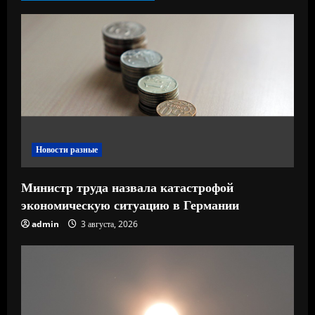
ч
т
е
н
и
Новости разные
е
Министр труда назвала катастрофой
экономическую ситуацию в Германии
admin
3 августа, 2026