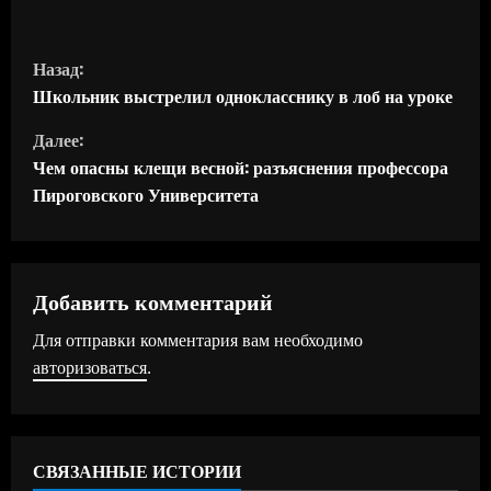
П
Назад:
р
Школьник выстрелил однокласснику в лоб на уроке
Далее:
о
Чем опасны клещи весной: разъяснения профессора
д
Пироговского Университета
о
л
Добавить комментарий
ж
Для отправки комментария вам необходимо
авторизоваться
.
и
т
ь
СВЯЗАННЫЕ ИСТОРИИ