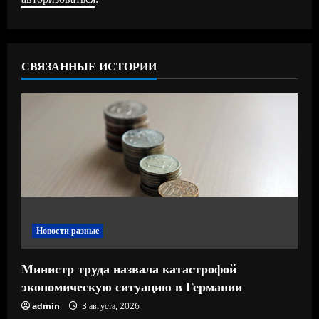
т
ь
ч
СВЯЗАННЫЕ ИСТОРИИ
т
е
н
и
е
Новости разные
Министр труда назвала катастрофой
экономическую ситуацию в Германии
admin
3 августа, 2026