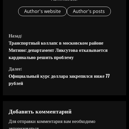
Author's website
Author's posts
П
Назад:
р
Транспортный коллапс в московском районе
Митино: департамент Ликсутова отказывается
о
кардинально решить проблему
д
Далее:
Официальный курс доллара закрепился ниже 77
о
рублей
л
ж
Добавить комментарий
и
Для отправки комментария вам необходимо
авторизоваться
.