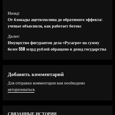
П
Назад:
р
От блокады ацетилхолина до обратимого эффекта:
ученые объяснили, как работает ботокс
о
Далее:
д
Имущество фигурантов дела «Русагро» на сумму
более 550 млрд рублей обращено в доход государства
о
л
ж
Добавить комментарий
Для отправки комментария вам необходимо
и
авторизоваться
.
т
ь
СВЯЗАННЫЕ ИСТОРИИ