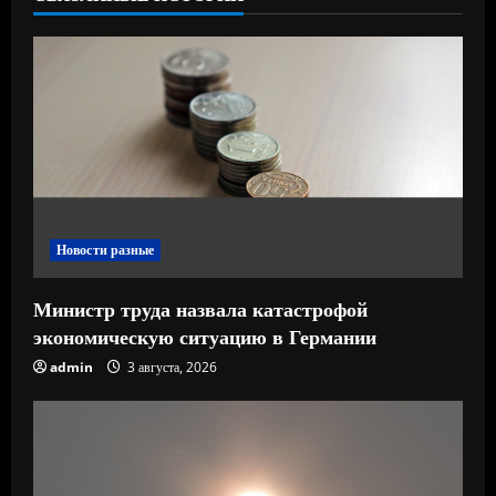
ч
т
е
н
и
е
Новости разные
Министр труда назвала катастрофой
экономическую ситуацию в Германии
admin
3 августа, 2026