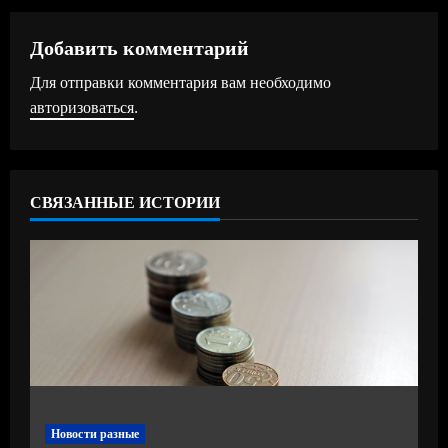
л
Добавить комментарий
ж
Для отправки комментария вам необходимо
авторизоваться
.
и
т
ь
СВЯЗАННЫЕ ИСТОРИИ
ч
т
е
н
и
Новости разные