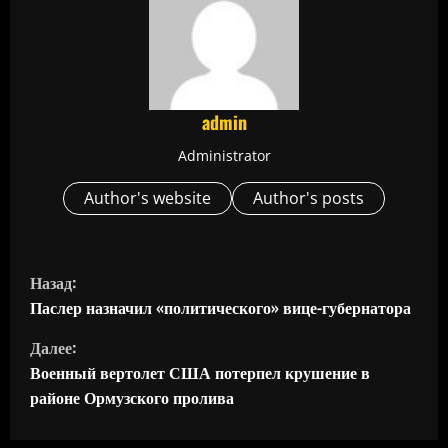
admin
Administrator
Author's website
Author's posts
П
Назад:
р
Паслер назначил «политического» вице-губернатора
Далее:
о
Военный вертолет США потерпел крушение в
д
районе Ормузского пролива
о