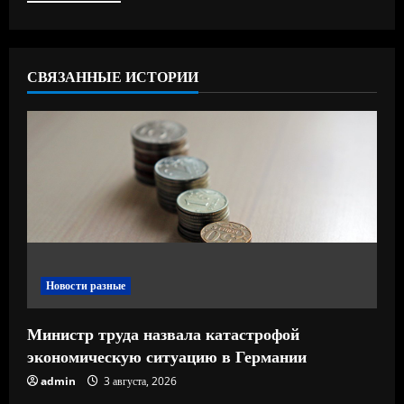
ь
ч
СВЯЗАННЫЕ ИСТОРИИ
т
е
н
и
е
Новости разные
Министр труда назвала катастрофой
экономическую ситуацию в Германии
admin
3 августа, 2026