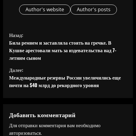
Author's website
Author's posts
П
Назад:
р
Била ремнем и заставляла стоять на гречке. В
Кушве арестовали мать за издевательства над 7-
о
летним сыном
д
Далее:
Международные резервы России увеличились еще
о
почти на $40 млрд до рекордного уровня
л
ж
Добавить комментарий
и
Для отправки комментария вам необходимо
т
авторизоваться
.