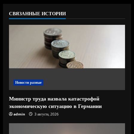
т
ь
СВЯЗАННЫЕ ИСТОРИИ
ч
т
е
н
и
Новости разные
е
Министр труда назвала катастрофой
экономическую ситуацию в Германии
admin
3 августа, 2026