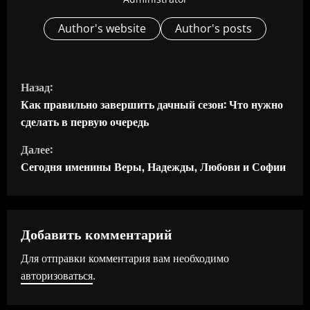
Author's website
Author's posts
П
Назад:
р
Как правильно завершить дачный сезон: Что нужно
сделать в первую очередь
о
Далее:
д
Сегодня именины Веры, Надежды, Любови и Софии
о
л
Добавить комментарий
ж
Для отправки комментария вам необходимо
авторизоваться
.
и