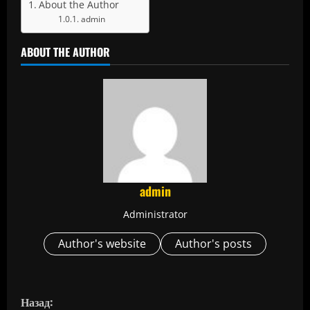
About the Author
admin
ABOUT THE AUTHOR
admin
Administrator
Author's website
Author's posts
П
Назад: