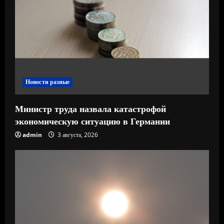
е
н
и
е
Новости разные
Министр труда назвала катастрофой
экономическую ситуацию в Германии
admin
3 августа, 2026