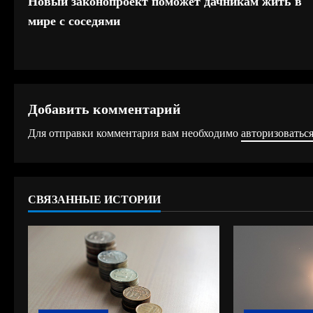
Новый законопроект поможет дачникам жить в
р
мире с соседями
о
д
о
Добавить комментарий
л
Для отправки комментария вам необходимо
авторизоватьс
ж
и
СВЯЗАННЫЕ ИСТОРИИ
т
ь
ч
т