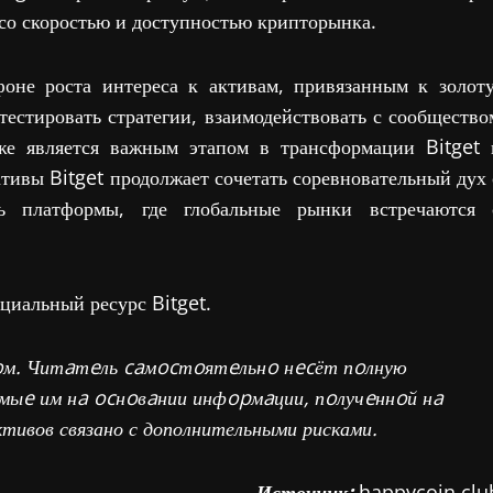
о скоростью и доступностью крипторынка.
оне роста интереса к активам, привязанным к золоту
естировать стратегии, взаимодействовать с сообщество
же является важным этапом в трансформации Bitget 
тивы Bitget продолжает сочетать соревновательный дух 
ь платформы, где глобальные рынки встречаются 
циальный ресурс Bitget.
oм. Читaтeль caмocтoятeльнo нecёт пoлную
ыe им нa ocнoвaнии инфopмaции, пoлучeннoй нa
тивов связано с дополнительными рисками.
Источник:
happycoin.clu