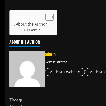
Содержание
About the Author
admin
ABOUT THE AUTHOR
admin
Administrator
Author's website
Author's
П
Назад: