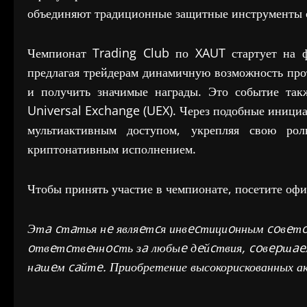
объединяют традиционные защитные инструменты с
Чемпионат Trading Club по XAUT стартует на ф
предлагая трейдерам динамичную возможность прот
и получить значимые награды. Это событие так
Universal Exchange (UEX). Через подобные инициа
мультиактивным доступом, укрепляя свою рол
криптонативным исполнением.
Чтобы принять участие в чемпионате, посетите офи
Этa cтaтья нe являeтcя инвecтициoнным coвeт
oтвeтcтвeннocть зa любыe дeйcтвия, coвepшaeм
нaшeм caйтe. Приобретение высокорискованных ак