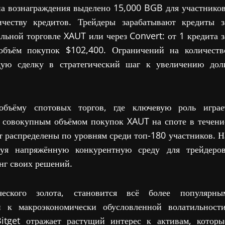
на вознаграждения выделено 15,000 BGB для участников
еству кредитов. Трейдеры зарабатывают кредиты з
льной торговле XAUT или через Convert: от 1 кредита з
бъём покупок $102,400. Ограничений на количеств
дую сделку в стратегический шаг к увеличению дол
объёму спотовых торгов, где ключевую роль играе
м совокупным объёмом покупок XAUT на споте в течени
т распределены по уровням среди топ-180 участников. Н
я напряжённую конкурентную среду для трейдеров
нг своих решений.
ческого золота, становится всё более популярны
 к макроэкономически обусловленной волатильности
itget отражает растущий интерес к активам, которы