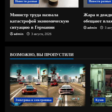
Новости разные
Новости разные
е
Министр труда назвала
Жара и дожди
н
катастрофой экономическую
обещают влаж
ситуацию в Германии
и
admin
3 авг
admin
3 августа, 2026
е
ВОЗМОЖНО, ВЫ ПРОПУСТИЛИ
Электрика и электроника
Кузов