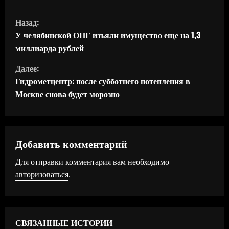
П
Назад:
р
У челябинской ОПГ изъяли имущество еще на 1,3
миллиарда рублей
о
Далее:
д
Гидрометцентр: после субботнего потепления в
Москве снова будет морозно
о
л
ж
Добавить комментарий
Для отправки комментария вам необходимо
и
авторизоваться
.
т
ь
СВЯЗАННЫЕ ИСТОРИИ