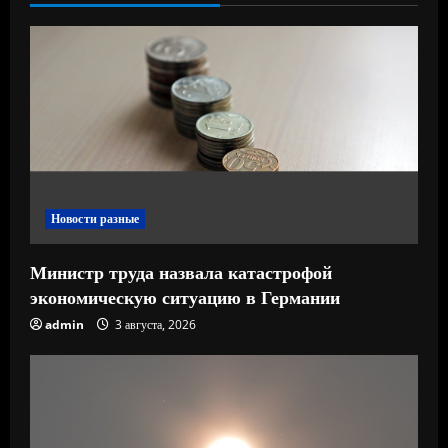
ч
т
е
н
и
е
Новости разные
Министр труда назвала катастрофой
экономическую ситуацию в Германии
admin
3 августа, 2026