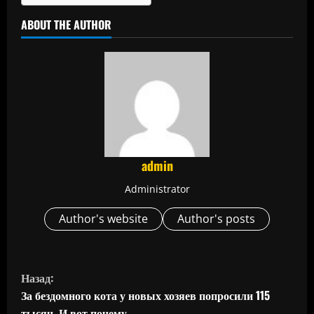
ABOUT THE AUTHOR
admin
Administrator
Author's website
Author's posts
П
Назад:
р
За бездомного кота у новых хозяев попросили 115
тысяч. И вот почему