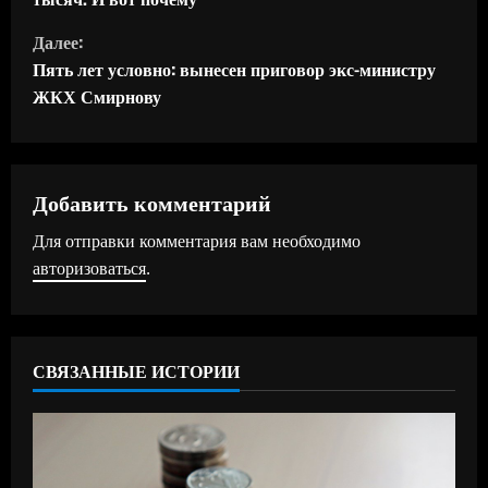
о
Далее:
д
Пять лет условно: вынесен приговор экс-министру
ЖКХ Смирнову
о
л
ж
Добавить комментарий
Для отправки комментария вам необходимо
и
авторизоваться
.
т
ь
СВЯЗАННЫЕ ИСТОРИИ
ч
т
е