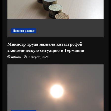
н
и
е
Новости разные
Министр труда назвала катастрофой
экономическую ситуацию в Германии
admin
3 августа, 2026