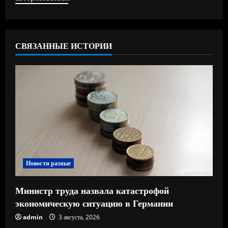
т
ь
СВЯЗАННЫЕ ИСТОРИИ
ч
т
е
н
и
е
Новости разные
Министр труда назвала катастрофой
экономическую ситуацию в Германии
admin
3 августа, 2026