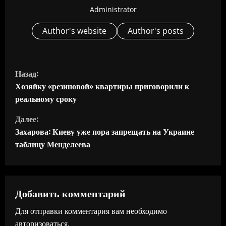
Administrator
Author's website
Author's posts
П
Назад:
р
Хозяйку «резиновой» квартиры приговорили к
реальному сроку
о
Далее:
д
Захарова: Киеву уже пора запрещать на Украине
таблицу Менделеева
о
л
ж
Добавить комментарий
Для отправки комментария вам необходимо
и
авторизоваться
.