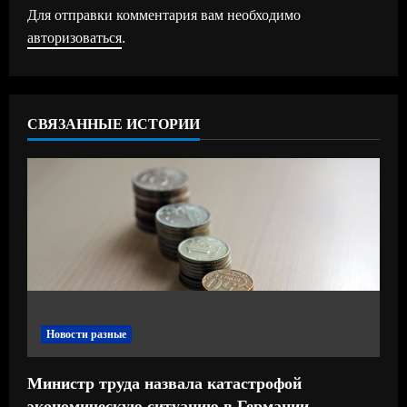
ж
Для отправки комментария вам необходимо
авторизоваться
.
и
т
ь
СВЯЗАННЫЕ ИСТОРИИ
ч
т
е
н
и
Новости разные
е
Министр труда назвала катастрофой
экономическую ситуацию в Германии