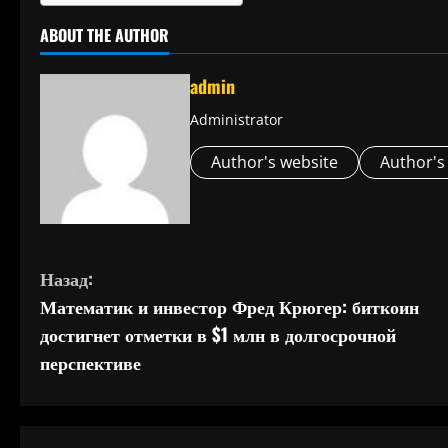
ABOUT THE AUTHOR
admin
Administrator
Author's website
Author's
П
Назад:
Математик и инвестор Фред Крюгер: биткоин
р
достигнет отметки в $1 млн в долгосрочной
о
перспективе
д