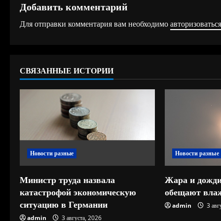
о
Добавить комментарий
л
Для отправки комментария вам необходимо
авторизоватьс
ж
и
СВЯЗАННЫЕ ИСТОРИИ
т
ь
ч
т
Новости разные
Новости разные
е
Министр труда назвала
Жара и дожди
н
катастрофой экономическую
обещают влаж
ситуацию в Германии
и
admin
3 авг
admin
3 августа, 2026