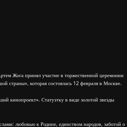
Артем Жога принял участие в торжественной церемонии
ой страны», которая состоялась 12 февраля в Москве.
ий кинопроект». Статуэтку в виде золотой звезды
ами: любовью к Родине, единством народов, заботой о