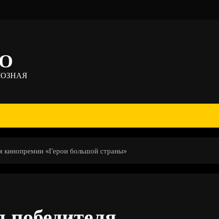
ТО
МОЗНАЯ
я кинопремии «Герои большой страны»
л победителя