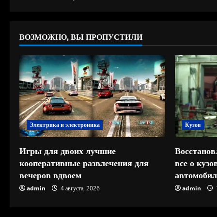
е
ВОЗМОЖНО, ВЫ ПРОПУСТИЛИ
Электрика и электроника
Кузов
Игры для двоих лучшие
Восстанов
кооперативные развлечения для
все о куз
вечеров вдвоем
автомобил
admin
4 августа, 2026
admin