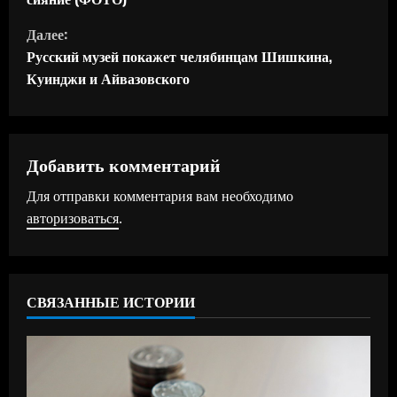
о
Далее:
д
Русский музей покажет челябинцам Шишкина,
Куинджи и Айвазовского
о
л
ж
Добавить комментарий
Для отправки комментария вам необходимо
и
авторизоваться
.
т
ь
СВЯЗАННЫЕ ИСТОРИИ
ч
т
е