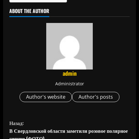
ABOUT THE AUTHOR
admin
Administrator
Author's website
Author's posts
П
Назад:
р
В Свердловской области заметили розовое полярное
сияние (ФОТО)