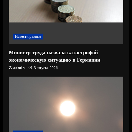
н
и
е
Новости разные
Министр труда назвала катастрофой
экономическую ситуацию в Германии
admin
3 августа, 2026