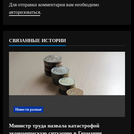
Для отправки комментария вам необходимо
и
авторизоваться
.
т
ь
СВЯЗАННЫЕ ИСТОРИИ
ч
т
е
н
и
е
Новости разные
Министр труда назвала катастрофой
экономическую ситуацию в Германии