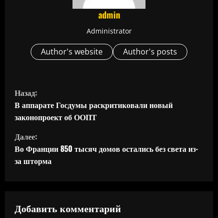
admin
Administrator
Author's website
Author's posts
П
Назад:
р
В аппарате Госдумы раскритиковали новый
законопроект об ООПТ
о
Далее:
д
Во Франции 850 тысяч домов остались без света из-
за шторма
о
л
ж
Добавить комментарий