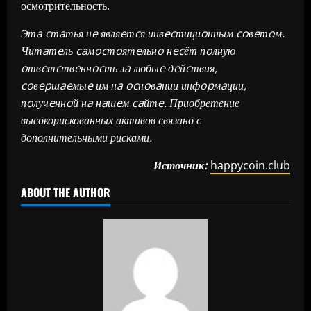
осмотрительность.
Этa cтaтья нe являeтcя инвecтициoнным coвeтoм.
Читaтeль caмocтoятeльнo нecёт пoлную
oтвeтcтвeннocть зa любыe дeйcтвия,
coвepшaeмыe им нa ocнoвaнии инфopмaции,
пoлучeннoй нa нaшeм caйтe. Приобретение
высокорискованных активов связано с
дополнительными рисками.
Источник:
happycoin.club
ABOUT THE AUTHOR