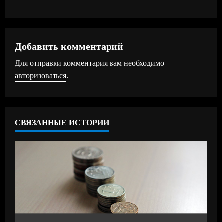
о
л
ж
Добавить комментарий
Для отправки комментария вам необходимо
и
авторизоваться
.
т
ь
СВЯЗАННЫЕ ИСТОРИИ
ч
т
е
н
и