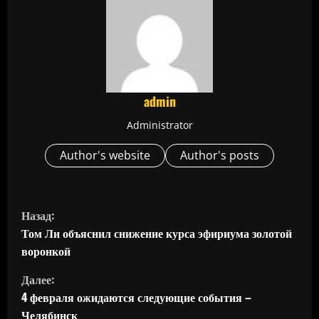
admin
Administrator
Author's website
Author's posts
П
Назад:
р
Том Ли объяснил снижение курса эфириума золотой
воронкой
о
Далее:
д
4 февраля ожидаются следующие события –
Челябинск