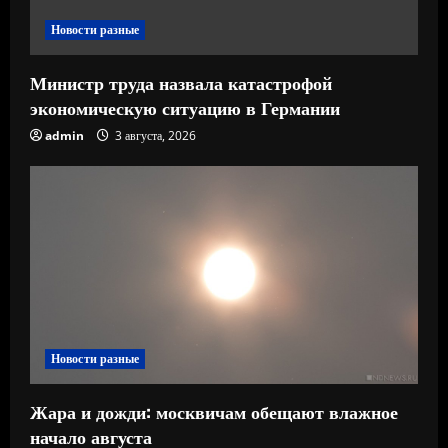
е
Новости разные
Министр труда назвала катастрофой
экономическую ситуацию в Германии
admin
3 августа, 2026
Новости разные
Жара и дожди: москвичам обещают влажное
начало августа