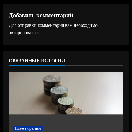
л
ж
Добавить комментарий
Для отправки комментария вам необходимо
и
авторизоваться
.
т
ь
СВЯЗАННЫЕ ИСТОРИИ
ч
т
е
н
и
е
Новости разные