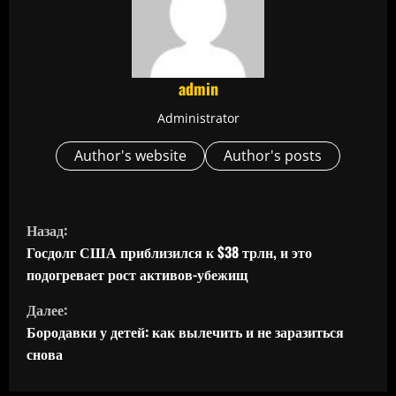
admin
Administrator
Author's website
Author's posts
П
Назад:
р
Госдолг США приблизился к $38 трлн, и это
подогревает рост активов-убежищ
о
Далее:
д
Бородавки у детей: как вылечить и не заразиться
снова
о