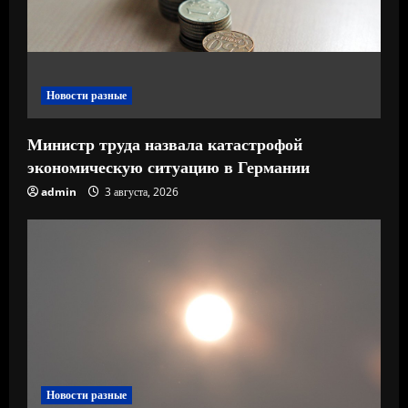
н
и
е
Новости разные
Министр труда назвала катастрофой
экономическую ситуацию в Германии
admin
3 августа, 2026
Новости разные