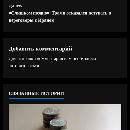
о
Далее:
д
«Слишком поздно»: Трамп отказался вступать в
переговоры с Ираном
о
л
ж
Добавить комментарий
Для отправки комментария вам необходимо
и
авторизоваться
.
т
ь
СВЯЗАННЫЕ ИСТОРИИ
ч
т
е