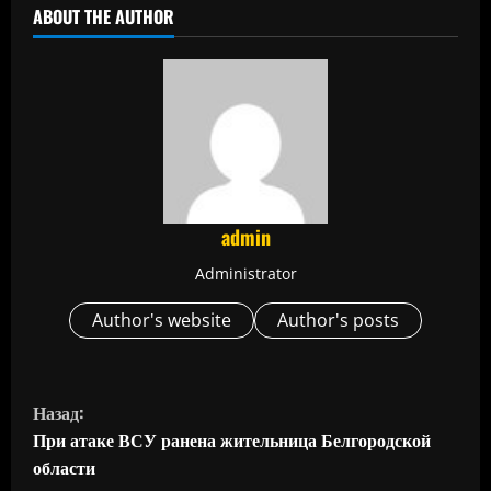
ABOUT THE AUTHOR
admin
Administrator
Author's website
Author's posts
П
Назад:
р
При атаке ВСУ ранена жительница Белгородской
области