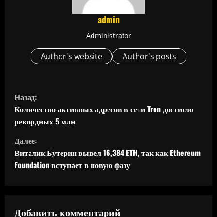
admin
Administrator
Author's website
Author's posts
П
Назад:
р
Количество активных адресов в сети Tron достигло
рекордных 5 млн
о
Далее:
д
Виталик Бутерин вывел 16,384 ETH, так как Ethereum
Foundation вступает в новую фазу
о
л
ж
Добавить комментарий