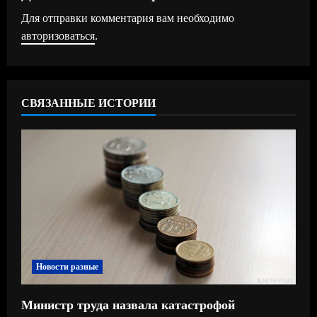
Для отправки комментария вам необходимо
и
авторизоваться
.
т
ь
СВЯЗАННЫЕ ИСТОРИИ
ч
т
е
н
и
е
Новости разные
Министр труда назвала катастрофой