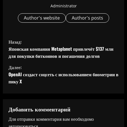
Administrator
Author's website
Author's posts
П
Назад:
р
Японская компания Metaplanet привлечёт $137 млн
для покупки биткоинов и погашения долгов
о
Далее:
д
OpenAI создаст соцсеть с использованием биометрии в
пику X
о
л
ж
Добавить комментарий
Для отправки комментария вам необходимо
и
авторизоваться
.