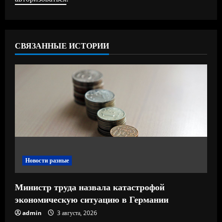
т
ь
СВЯЗАННЫЕ ИСТОРИИ
ч
т
е
н
и
е
Новости разные
Министр труда назвала катастрофой
экономическую ситуацию в Германии
admin
3 августа, 2026